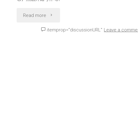
"世
Read more
界，
itemprop="discussionURL"
Leave a comme
您
好！"