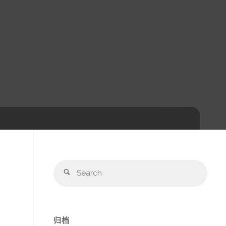
Sear
Search
for:
归档